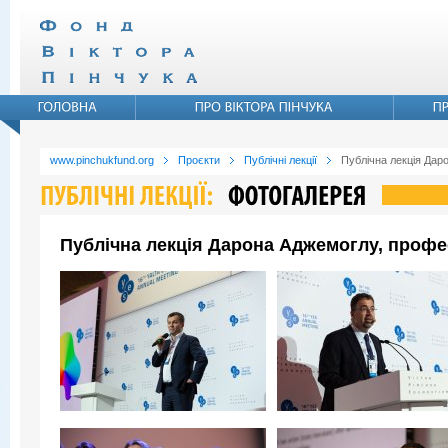
www.pinchukfund.org
Проєкти
Публічні лекції
Публічна лекція Дар
Публічна лекція Дарона Аджемоглу, профе