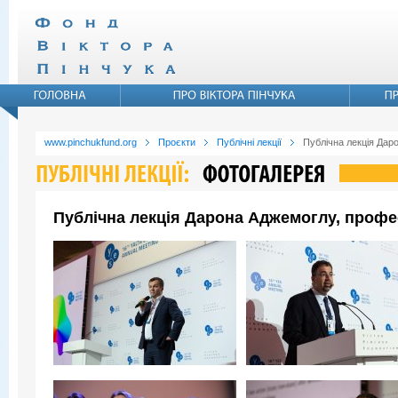
www.pinchukfund.org
Проєкти
Публічні лекції
Публічна лекція Дар
Публічна лекція Дарона Аджемоглу, профе