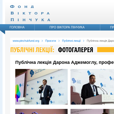
www.pinchukfund.org
Проєкти
Публічні лекції
Публічна лекція Дар
Публічна лекція Дарона Аджемоглу, профе