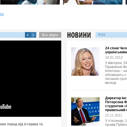
кту
RSS
24 січня Чел
українськими
18.01.2012
У вівторок, 2
Правління Фо
Клінтона – н
обговорить з
питання суспі
молоді
Директор Інс
Петерсона Ф
студентам «Я
правильний
22.11.2011
У п’ятницю, 
них порад від історика та
провів Публіч