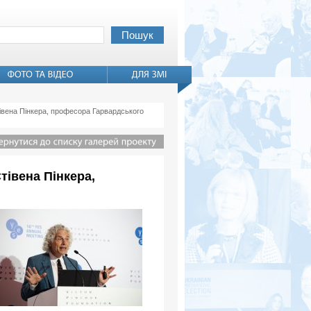
івена Пінкера, професора Гарвардського
тівена Пінкера,