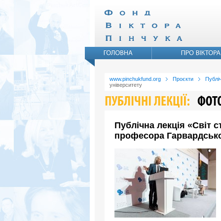
www.pinchukfund.org
Проєкти
Публіч
університету
Публічна лекція «Світ 
професора Гарвардсько