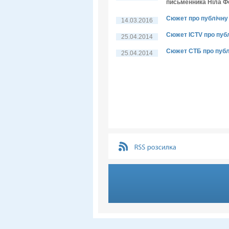
письменника Ніла 
Сюжет про публічну 
14.03.2016
Сюжет ICTV про пуб
25.04.2014
Сюжет СТБ про публ
25.04.2014