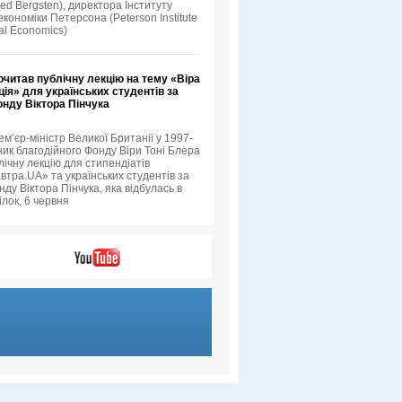
ed Bergsten), директора Інституту
кономіки Петерсона (Peterson Institute
nal Economics)
очитав публічну лекцію на тему «Віра
ція» для українських студентів за
онду Віктора Пінчука
ем’єр-міністр Великої Британії у 1997-
ник благодійного Фонду Віри Тоні Блера
лічну лекцію для стипендіатів
втра.UA» та українських студентів за
ду Віктора Пінчука, яка відбулась в
ілок, 6 червня