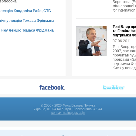
Фергюсона
Бергстена (Fr
міжнародної е
for Internatio
лекцію Кондолізи Райс, СТБ
лічну лекцію Томаса Фрідмана
Тоні Блер пр
ічну лекцію Томаса Фрідмана
та Глобаліза
підтримки Ф
07.06.2011
Тоні Блер, пр
2007, заснов
прочитав пуб
програми «За
підтримки Фон
Києві у понед
© 2006 - 2026 Фонд Віктора Пінчука
Україна, 01024 Київ, вул. Шовковична, 42-44
контактна інформація