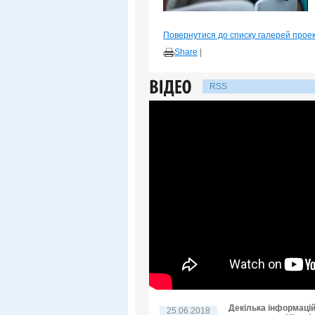
Повернутися до списку галерей прое
Share
|
RSS
Декілька інформацій
25.06.2018