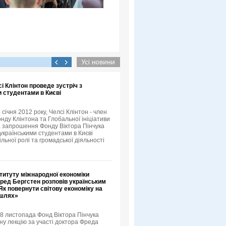
сі Клінтон проведе зустріч з
 студентами в Києві
4 січня 2012 року, Челсі Клінтон - член
нду Клінтона та Глобальної ініціативи
а запрошення Фонду Віктора Пінчука
 українськими студентами в Києві
льної ролі та громадської діяльності
титуту міжнародної економіки
ред Бергстен розповів українським
к повернути світову економіку на
 шлях»
18 листопада Фонд Віктора Пінчука
ну лекцію за участі доктора Фреда