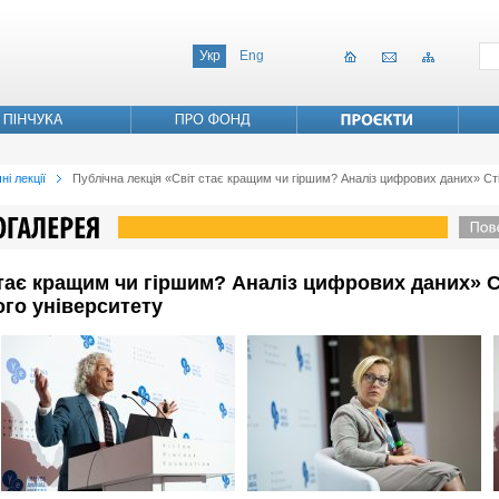
Укр
Eng
ні лекції
Публічна лекція «Світ стає кращим чи гіршим? Аналіз цифрових даних» Ст
стає кращим чи гіршим? Аналіз цифрових даних» С
го університету