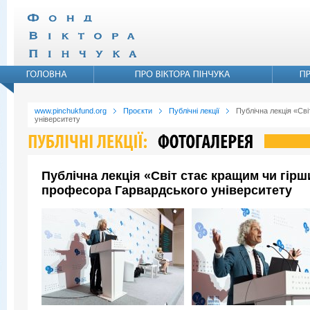
www.pinchukfund.org
Проєкти
Публічні лекції
Публічна лекція «Св
університету
Публічна лекція «Світ стає кращим чи гір
професора Гарвардського університету