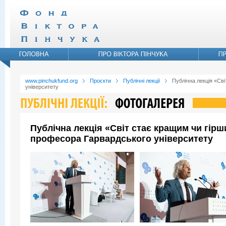
www.pinchukfund.org
Проєкти
Публічні лекції
Публічна лекція «Св
університету
Публічна лекція «Світ стає кращим чи гір
професора Гарвардського університету