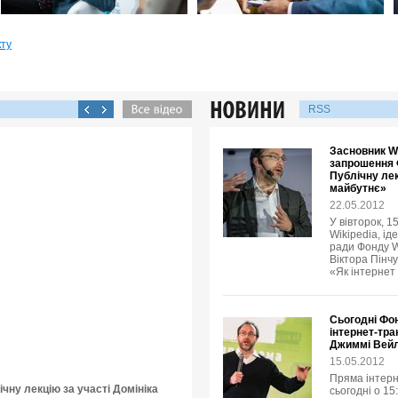
кту
RSS
Засновник Wi
запрошення 
Публічну лек
майбутнє»
22.05.2012
У вівторок, 1
Wikipedia, ід
ради Фонду W
Віктора Пінчу
«Як інтернет
Сьогодні Фо
інтернет-тра
Джиммі Вей
15.05.2012
Пряма інтерн
чну лекцію за участі Домініка
сьогодні о 15