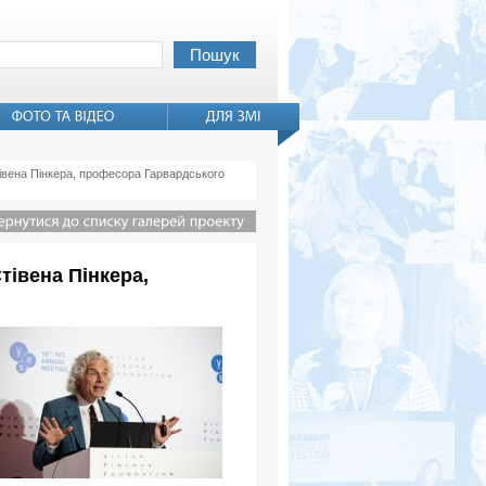
івена Пінкера, професора Гарвардського
тівена Пінкера,