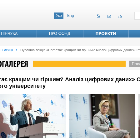
Укр
Eng
ні лекції
Публічна лекція «Світ стає кращим чи гіршим? Аналіз цифрових даних» Ст
стає кращим чи гіршим? Аналіз цифрових даних» С
го університету