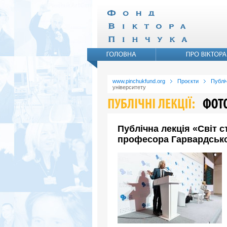
www.pinchukfund.org
Проєкти
Публіч
університету
Публічна лекція «Світ 
професора Гарвардсько