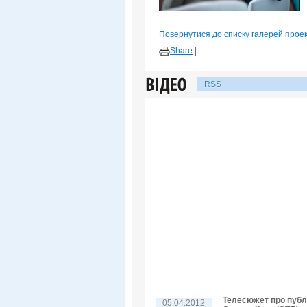
Повернутися до списку галерей прое
Share
|
RSS
Телесюжет про публі
05.04.2012