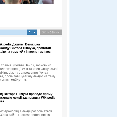
kipedia Джиммі Вейлз, на
Фонду Віктора Пінчука, прочитав
цію на тему «Як інтернет змінює
5 травня, Джиммі Вейлз, засновник
еолог концепції Wiki та член Опікунської
ikimedia, на запрошення Фонду
ка, прочитав Публічну лекцію на тему
 змінює майбутнє»
нд Віктора Пінчука проведе пряму
нсляцію лекції засновника Wikipedia
лза
ет-трансляція лекції розпочнеться
:30 на сайтах korrespondent.net та