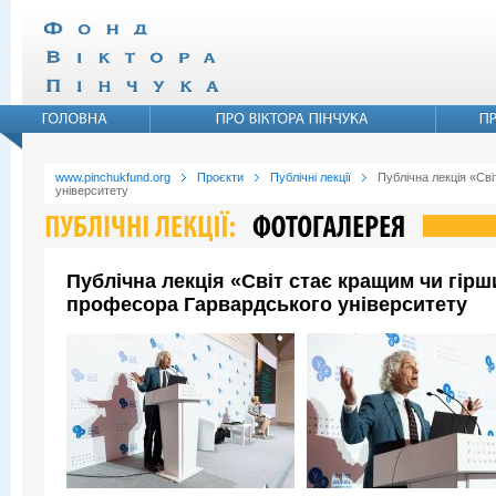
www.pinchukfund.org
Проєкти
Публічні лекції
Публічна лекція «Св
університету
Публічна лекція «Світ стає кращим чи гір
професора Гарвардського університету