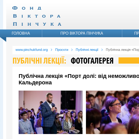
www.pinchukfund.org
Проєкти
Публічні лекції
Публічна лекція «По
Публічна лекція «Порт долі: від неможли
Кальдерона