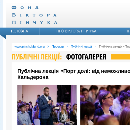
www.pinchukfund.org
Проєкти
Публічні лекції
Публічна лекція «По
Публічна лекція «Порт долі: від неможли
Кальдерона