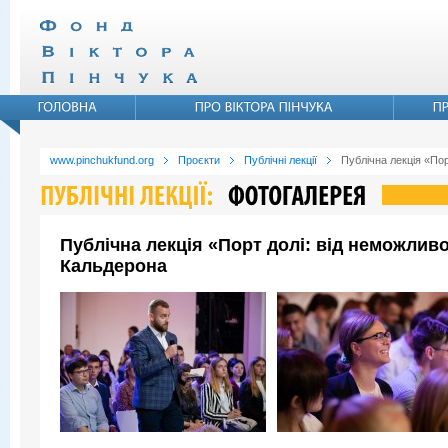
www.pinchukfund.org
Проєкти
Публічні лекції
Публічна лекція «По
Публічна лекція «Порт долі: від неможли
Кальдерона