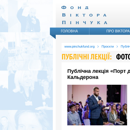
www.pinchukfund.org
Проєкти
Публіч
Публічна лекція «Порт 
Кальдерона