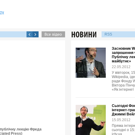
кту
RSS
Засновник Wi
запрошення 
Публічну лек
майбутнє»
22.05.2012
У вівторок, 1
Wikipedia, ід
ради Фонду W
Віктора Пінчу
«Як інтернет
Сьогодні Фо
інтернет-тра
Джиммі Вей
15.05.2012
Пряма інтерн
о публічну лекцію Фреда
сьогодні о 15
iated Press)
ictv.ua