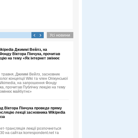
kipedia Джиммі Вейлз, на
Фонду Віктора Пінчука, прочитав
цію на тему «Як інтернет змінює
5 травня, Джиммі Вейлз, засновник
еолог концепції Wiki та член Опікунської
ikimedia, на запрошення Фонду
ка, прочитав Публічну лекцію на тему
 змінює майбутнє»
нд Віктора Пінчука проведе пряму
нсляцію лекції засновника Wikipedia
лза
ет-трансляція лекції розпочнеться
:30 на сайтах korrespondent.net та