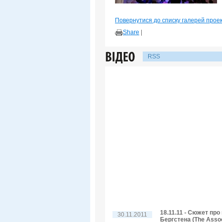
Повернутися до списку галерей прое
Share
|
RSS
18.11.11 - Сюжет пр
30.11.2011
Бергстена (The Assoc