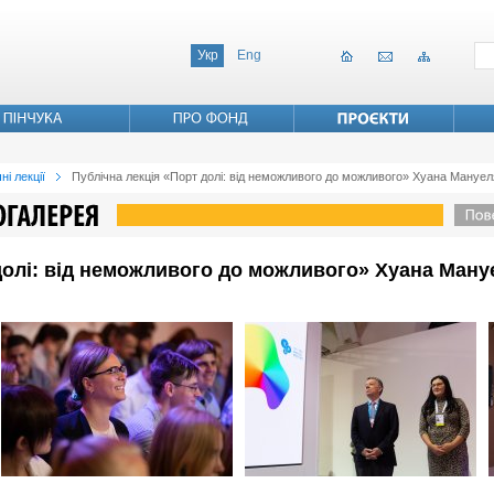
Укр
Eng
ні лекції
Публічна лекція «Порт долі: від неможливого до можливого» Хуана Мануе
долі: від неможливого до можливого» Хуана Ману