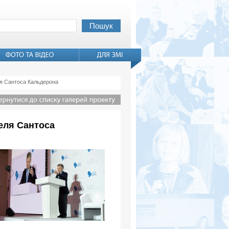
ля Сантоса Кальдерона
еля Сантоса