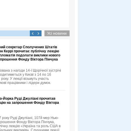
ний секретар Сполучених Штатів
н Керрі прочитає публічну лекцію
пломатія подолати виклики нового
апрошення Фонду Віктора Пінчука
ована з нагоди 14-ї Щорічної зустрічі
одитиметься у Києві з 14 по 16
року. У лекції візьмуть участь
кові працівники і лідери думок.
ю-Йорка Руді Джуліані прочитав
кцію на запрошення Фонду Віктора
 року Руді Джуліані, 107й мер Нью-
прошення Фонду Віктора Пінчука,
лічну лекцію «Україна та роль США в
бальних викликів». Слухачами лекції