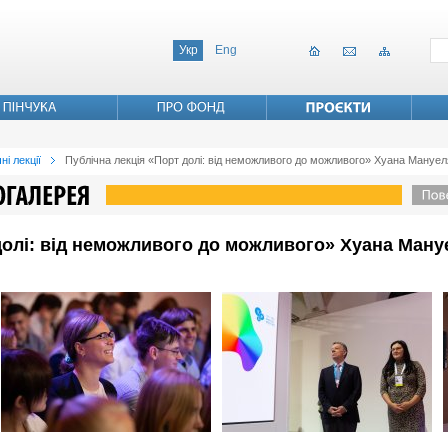
Укр
Eng
ні лекції
Публічна лекція «Порт долі: від неможливого до можливого» Хуана Мануе
долі: від неможливого до можливого» Хуана Ману