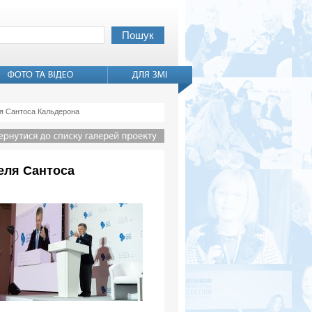
ля Сантоса Кальдерона
еля Сантоса