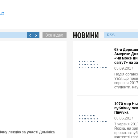
кту
RSS
68-й Держав
Америки Джо
«Чи може ди
світу?» на з
05.09.2017
Подія організ
YES, що пров
вересня 2017 
студенти, нау
107й мер Нь
публічну ле
Пінчука
08.06.2017
7 червня 2017
Йорка, на за
чну лекцію за участі Домініка
прочитав пуб
контексті гло