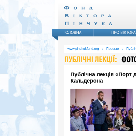
www.pinchukfund.org
Проєкти
Публіч
Публічна лекція «Порт 
Кальдерона