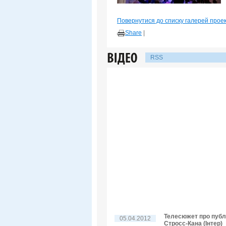
Повернутися до списку галерей прое
Share
|
RSS
Телесюжет про публі
05.04.2012
Стросс-Кана (Інтер)