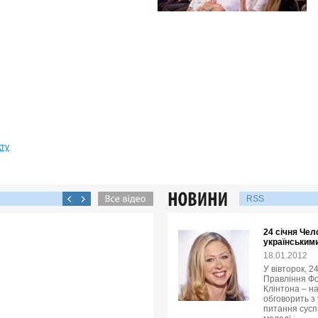
кту
RSS
24 січня Чел
українськими
18.01.2012
У вівторок, 2
Правління Фо
Клінтона – н
обговорить з
питання суспі