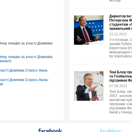
молоді
Директор Інс
Петерсона Ф
студентам «Я
правильний
22.11.2011
У п’ятницю, 
чну лекцію за участі Домініка
провів Публіч
Бергстена (Fr
міжнародної е
for Internatio
чну лекцію за участі Домініка
канал)
участі Домініка Стросс-Кана
Тоні Блер пр
та Глобаліза
часті Домініка Стросс-Кана:
підтримки Ф
ді
07.06.2011
Тоні Блер, пр
2007, заснов
прочитав пуб
програми «За
підтримки Фон
Києві у понед