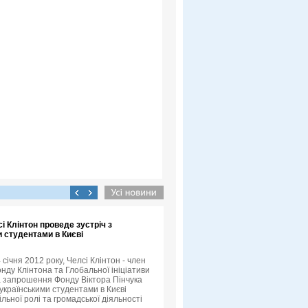
сі Клінтон проведе зустріч з
 студентами в Києві
4 січня 2012 року, Челсі Клінтон - член
нду Клінтона та Глобальної ініціативи
а запрошення Фонду Віктора Пінчука
 українськими студентами в Києві
льної ролі та громадської діяльності