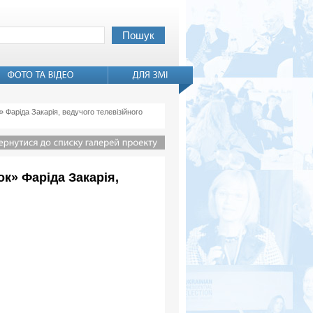
 Фаріда Закарія, ведучого телевізійного
к» Фаріда Закарія,