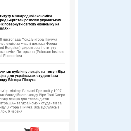
титуту міжнародної економіки
ред Бергстен розповів українським
к повернути світову економіку на
 шлях»
18 листопада Фонд Віктора Пінчука
ну лекцію за участі доктора Фреда
ed Bergsten), директора Інституту
кономіки Петерсона (Peterson Institute
nal Economics)
очитав публічну лекцію на тему «Віра
ція» для українських студентів за
онду Віктора Пінчука
ем’єр-міністр Великої Британії у 1997-
ник благодійного Фонду Віри Тоні Блера
лічну лекцію для стипендіатів
втра.UA» та українських студентів за
ду Віктора Пінчука, яка відбулась в
ілок, 6 червня