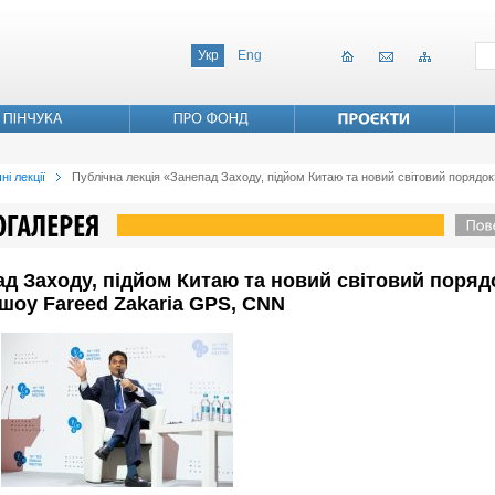
Укр
Eng
ні лекції
Публічна лекція «Занепад Заходу, підйом Китаю та новий світовий порядок»
ад Заходу, підйом Китаю та новий світовий порядо
 шоу Fareed Zakaria GPS, CNN