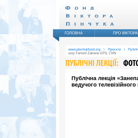
www.pinchukfund.org
Проєкти
Публіч
шоу Fareed Zakaria GPS, CNN
Публічна лекція «Занеп
ведучого телевізійного