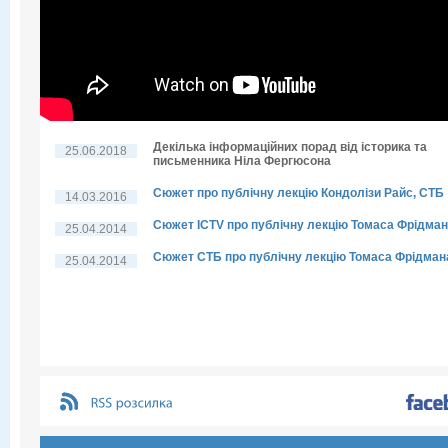
Декілька інформаційних порад від історика та
25.06.2018
письменника Ніла Фергюсона
Сюжет про публічну лекцію Кондолізи Райс, СТБ
14.03.2016
Сюжет ICTV про публічну лекцію Томаса Фрідма
25.04.2014
Сюжет СТБ про публічну лекцію Томаса Фрідман
25.04.2014