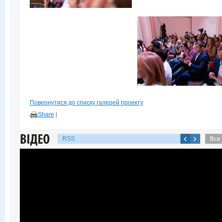
Повернутися до списку галерей проекту
Share
|
RSS