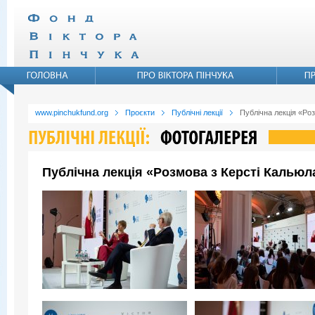
www.pinchukfund.org
Проєкти
Публічні лекції
Публічна лекція «Ро
Публічна лекція «Розмова з Керсті Кальюл