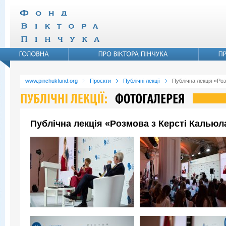
www.pinchukfund.org
Проєкти
Публічні лекції
Публічна лекція «Ро
Публічна лекція «Розмова з Керсті Кальюл