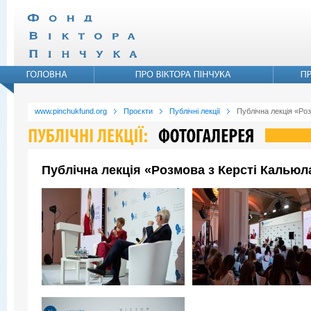
www.pinchukfund.org
Проєкти
Публічні лекції
Публічна лекція «Ро
Публічна лекція «Розмова з Керсті Кальюл