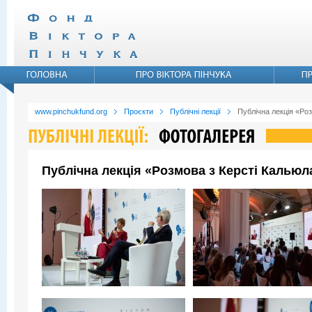
www.pinchukfund.org
Проєкти
Публічні лекції
Публічна лекція «Ро
Публічна лекція «Розмова з Керсті Кальюл