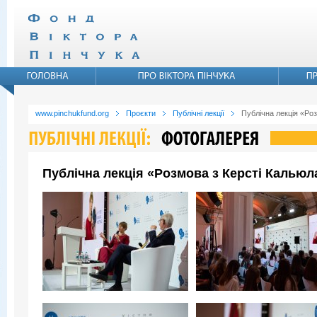
www.pinchukfund.org
Проєкти
Публічні лекції
Публічна лекція «Ро
Публічна лекція «Розмова з Керсті Кальюл