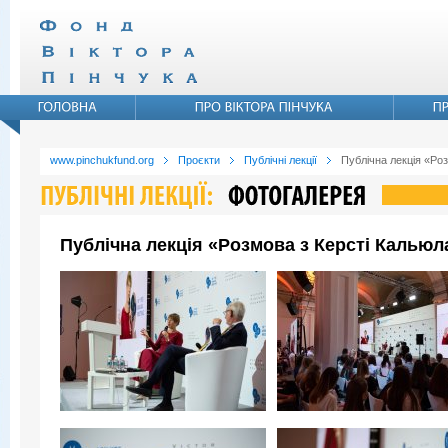
www.pinchukfund.org
Проєкти
Публічні лекції
Публічна лекція «Ро
Публічна лекція «Розмова з Керсті Кальюл