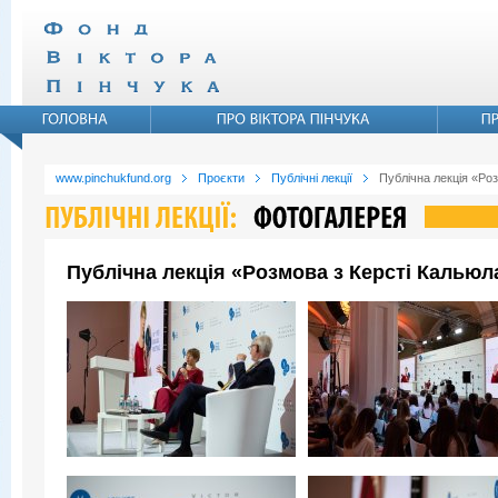
www.pinchukfund.org
Проєкти
Публічні лекції
Публічна лекція «Ро
Публічна лекція «Розмова з Керсті Кальюл