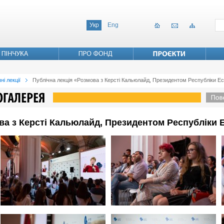
Укр
Eng
ні лекції
Публічна лекція «Розмова з Керсті Кальюлайд, Президентом Республіки Ес
ва з Керсті Кальюлайд, Президентом Республіки 