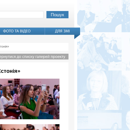
тонія»
Естонія»