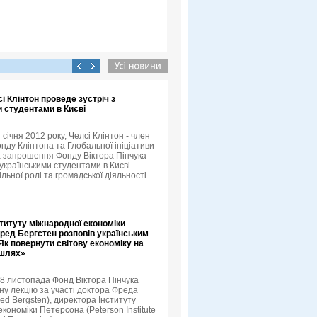
сі Клінтон проведе зустріч з
 студентами в Києві
4 січня 2012 року, Челсі Клінтон - член
нду Клінтона та Глобальної ініціативи
а запрошення Фонду Віктора Пінчука
 українськими студентами в Києві
льної ролі та громадської діяльності
титуту міжнародної економіки
ред Бергстен розповів українським
к повернути світову економіку на
 шлях»
18 листопада Фонд Віктора Пінчука
ну лекцію за участі доктора Фреда
ed Bergsten), директора Інституту
кономіки Петерсона (Peterson Institute