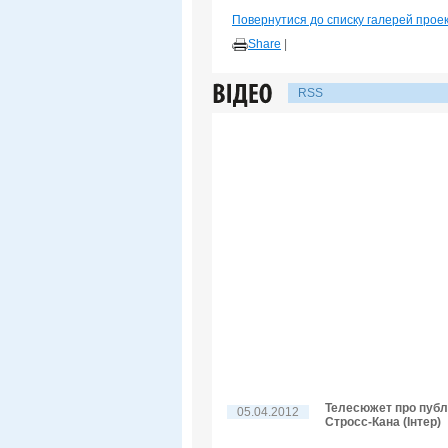
Повернутися до списку галерей прое
Share
|
RSS
Телесюжет про публі
05.04.2012
Стросс-Кана (Інтер)