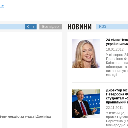
кту
RSS
24 січня Чел
українськими
18.01.2012
У вівторок, 2
Правління Фо
Клінтона – н
обговорить з
питання суспі
молоді
Директор Інс
Петерсона Ф
студентам «Я
правильний
22.11.2011
У п’ятницю, 
чну лекцію за участі Домініка
провів Публіч
Бергстена (Fr
міжнародної е