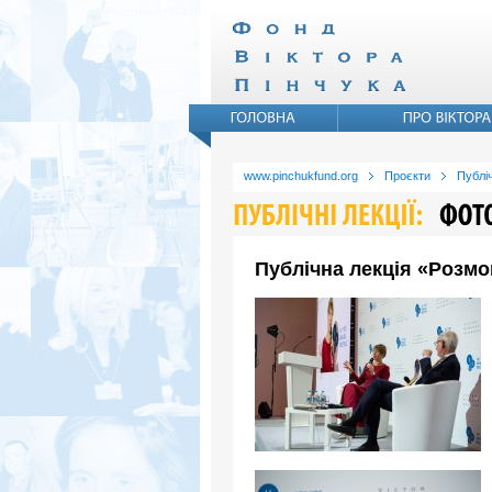
www.pinchukfund.org
Проєкти
Публіч
Публічна лекція «Розмо