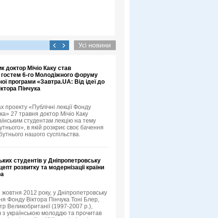
к доктор Мічіо Каку став
 гостем 6-го Молодіжного форуму
ої програми «Завтра.UA: Від ідеї до
іктора Пінчука
х проекту «Публічні лекції Фонду
ка» 27 травня доктор Мічіо Каку
аїнським студентам лекцію на тему
тнього», в якій розкриє своє бачення
бутнього нашого суспільства.
ьких студентів у Дніпропетровську
епт розвитку та модернізації країни
ра
3 жовтня 2012 року, у Дніпропетровську
я Фонду Віктора Пінчука Тоні Блер,
тр Великобританії (1997-2007 р.),
іч з українською молоддю та прочитав