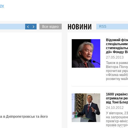
кту
RSS
Відомий фізи
спеціальним
стипендіальн
дії» Фонду В
27.05.2013
Також в рамка
Віктора Пінчу
прочитав укр
«Фізика майбу
розвитку май
1600 українс
отримали рец
від Тоні Бле
24.10.2012
У вівторок, 2
ра в Дніпропетровськ та його
на запрошенн
прем’єр-мініс
провів зустр