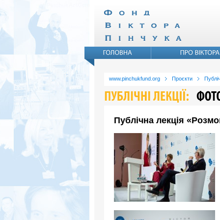
www.pinchukfund.org
Проєкти
Публіч
Публічна лекція «Розмо