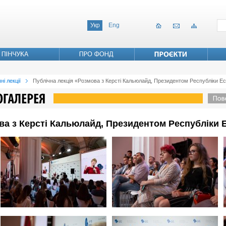
Укр
Eng
ні лекції
Публічна лекція «Розмова з Керсті Кальюлайд, Президентом Республіки Ес
ва з Керсті Кальюлайд, Президентом Республіки 