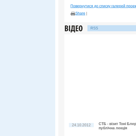
Повернутися до списку галерей прое
Share
|
RSS
СТБ - візит Тоні Бле
24.10.2012
публічна лекція