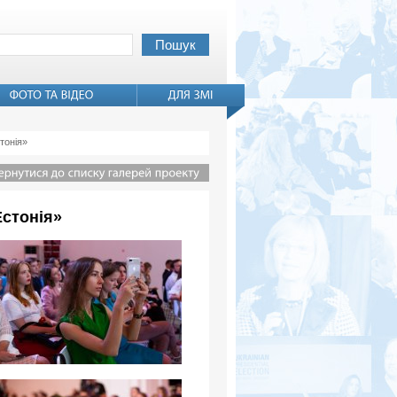
тонія»
Естонія»