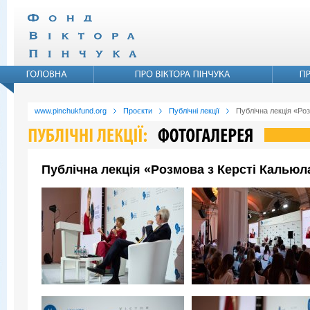
www.pinchukfund.org
Проєкти
Публічні лекції
Публічна лекція «Ро
Публічна лекція «Розмова з Керсті Кальюл