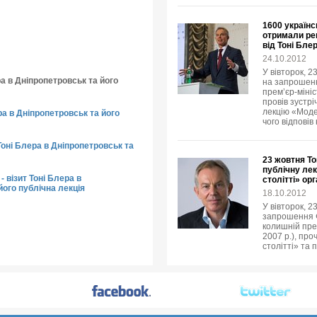
1600 українс
отримали рец
від Тоні Бле
24.10.2012
У вівторок, 2
ра в Дніпропетровськ та його
на запрошенн
прем’єр-мініс
провів зустр
лекцію «Модер
ера в Дніпропетровськ та його
чого відповів
Тоні Блера в Дніпропетровськ та
23 жовтня То
публічну лек
- візит Тоні Блера в
столітті» ор
його публічна лекція
18.10.2012
У вівторок, 2
запрошення Ф
колишній пре
2007 р.), про
столітті» та 