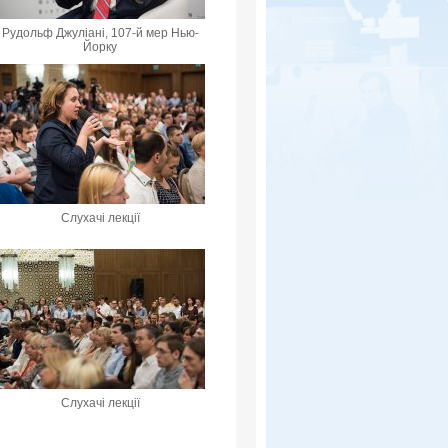
Рудольф Джуліані, 107-й мер Нью-
Йорку
Слухачі лекції
Слухачі лекції