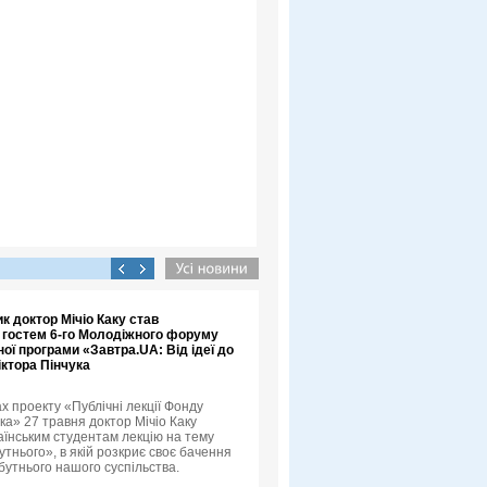
к доктор Мічіо Каку став
 гостем 6-го Молодіжного форуму
ої програми «Завтра.UA: Від ідеї до
іктора Пінчука
х проекту «Публічні лекції Фонду
ка» 27 травня доктор Мічіо Каку
аїнським студентам лекцію на тему
тнього», в якій розкриє своє бачення
бутнього нашого суспільства.