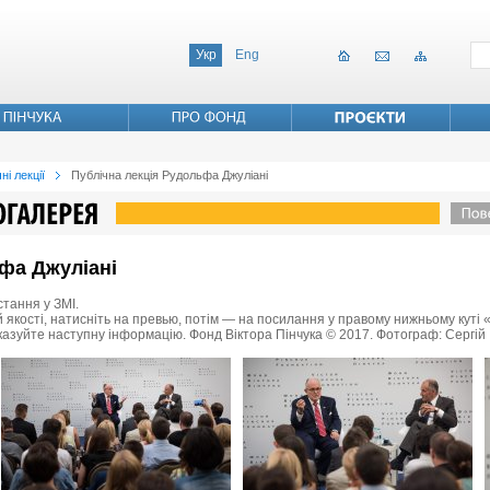
Укр
Eng
ні лекції
Публічна лекція Рудольфа Джуліані
фа Джуліані
стання у ЗМІ.
 якості, натисніть на превью, потім — на посилання у правому нижньому куті «
казуйте наступну інформацію. Фонд Віктора Пінчука © 2017. Фотограф: Сергій 