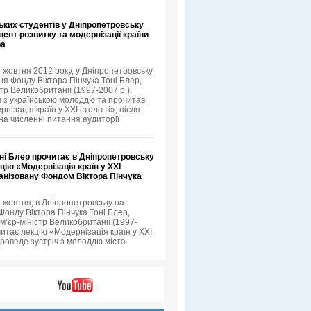
ьких студентів у Дніпропетровську
епт розвитку та модернізації країни
ра
3 жовтня 2012 року, у Дніпропетровську
я Фонду Віктора Пінчука Тоні Блер,
тр Великобританії (1997-2007 р.),
іч з українською молоддю та прочитав
нізація країн у XXI столітті», після
 на численні питання аудиторії
ні Блер прочитає в Дніпропетровську
цію «Модернізація країн у XXI
ганізовану Фондом Віктора Пінчука
3 жовтня, в Дніпропетровську на
онду Віктора Пінчука Тоні Блер,
м’єр-міністр Великобританії (1997-
читає лекцію «Модернізація країн у XXI
проведе зустріч з молоддю міста