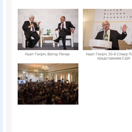
Ньют Гінгріч, Віктор Пінчук
Ньют Гінгріч, 50-й Спікер 
представників США