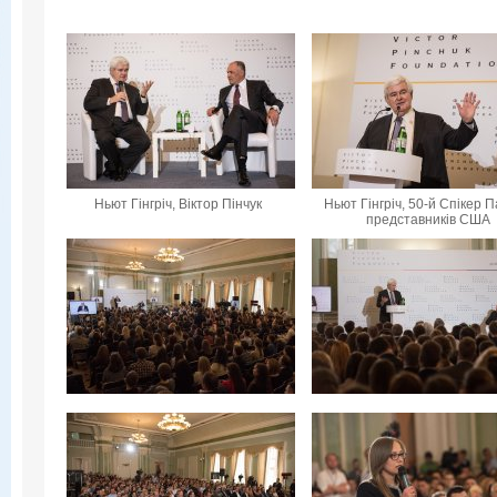
Ньют Гінгріч, Віктор Пінчук
Ньют Гінгріч, 50-й Спікер 
представників США