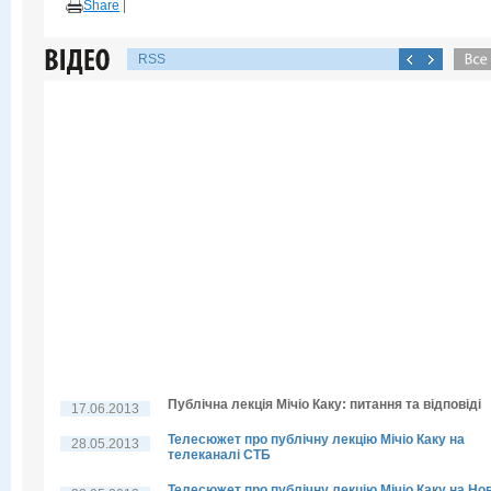
Share
|
RSS
Публічна лекція Мічіо Каку: питання та відповіді
17.06.2013
Телесюжет про публічну лекцію Мічіо Каку на
28.05.2013
телеканалі СТБ
Телесюжет про публічну лекцію Мічіо Каку на Но