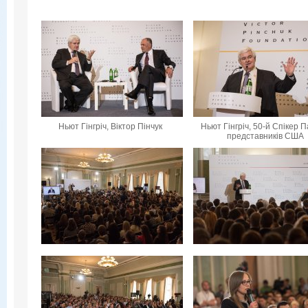
Ньют Гінгріч, Віктор Пінчук
Ньют Гінгріч, 50-й Спікер 
представників США