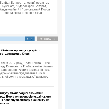
Брайан Боннер, головний редактор
Kyiv Post, Андреас фон Бекерат,
Надзвичайний і Повноважний Посол
Королівства Швеція в Україні
сі Клінтон проведе зустріч з
 студентами в Києві
4 січня 2012 року, Челсі Клінтон - член
нду Клінтона та Глобальної ініціативи
а запрошення Фонду Віктора Пінчука
 українськими студентами в Києві
льної ролі та громадської діяльності
титуту міжнародної економіки
ред Бергстен розповів українським
к повернути світову економіку на
 шлях»