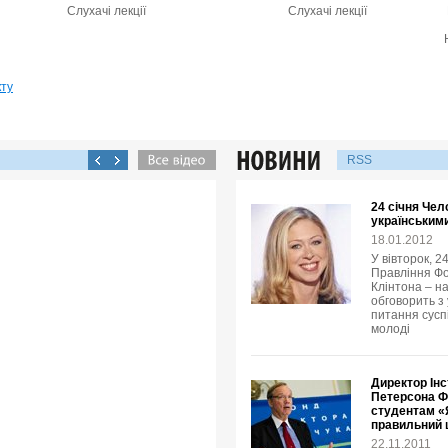
Слухачі лекції
Слухачі лекції
кту
RSS
24 січня Чел
українськими
18.01.2012
У вівторок, 2
Правління Фо
Клінтона – н
обговорить з
питання суспі
молоді
Директор Інс
Петерсона Ф
студентам «Я
правильний
22.11.2011