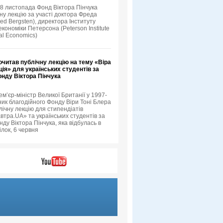
18 листопада Фонд Віктора Пінчука
ну лекцію за участі доктора Фреда
ed Bergsten), директора Інституту
кономіки Петерсона (Peterson Institute
nal Economics)
очитав публічну лекцію на тему «Віра
ція» для українських студентів за
онду Віктора Пінчука
ем’єр-міністр Великої Британії у 1997-
ник благодійного Фонду Віри Тоні Блера
лічну лекцію для стипендіатів
втра.UA» та українських студентів за
ду Віктора Пінчука, яка відбулась в
ілок, 6 червня