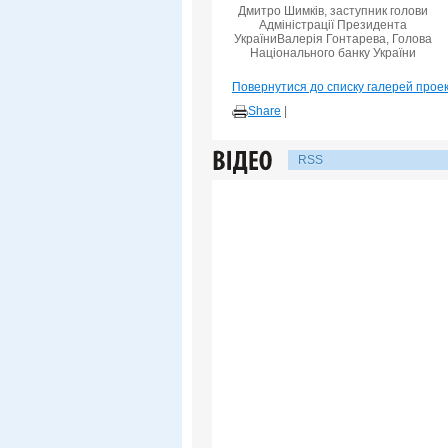
Дмитро Шимків, заступник голови
Адміністрації Президента
УкраїниВалерія Гонтарева, Голова
Національного банку України
Повернутися до списку галерей прое
Share
|
RSS