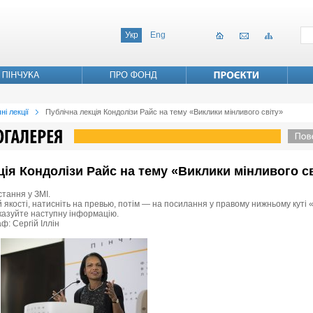
Укр
Eng
ні лекції
Публічна лекція Кондолізи Райс на тему «Виклики мінливого світу»
кція Кондолізи Райс на тему «Виклики мінливого с
стання у ЗМІ.
 якості, натисніть на превью, потім — на посилання у правому нижньому куті «
вказуйте наступну інформацію.
ф: Сергій Іллін