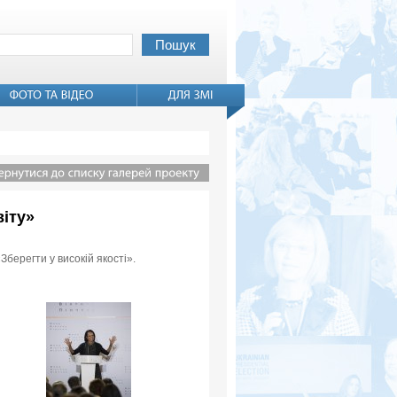
віту»
Зберегти у високій якості».