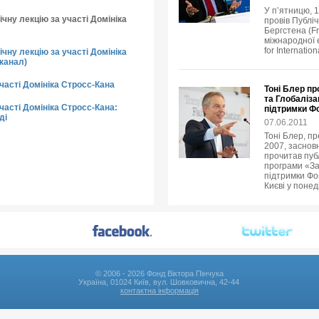
У п’ятницю, 
чну лекцію за участі Домініка
провів Публіч
Бергстена (Fr
міжнародної е
for Internatio
чну лекцію за участі Домініка
канал)
участі Домініка Стросс-Кана
Тоні Блер пр
та Глобаліза
часті Домініка Стросс-Кана:
підтримки Ф
ді
07.06.2011
Тоні Блер, пр
2007, заснов
прочитав пуб
програми «За
підтримки Фон
Києві у понед
© 2006 - 2026 Фонд Віктора Пінчука
Україна, 01024 Київ, вул. Шовковична, 42-44
контактна інформація