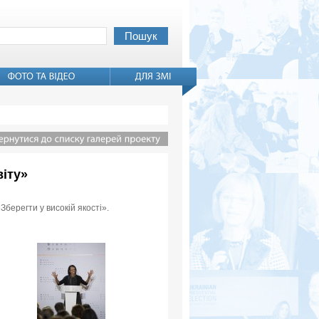
віту»
Зберегти у високій якості».