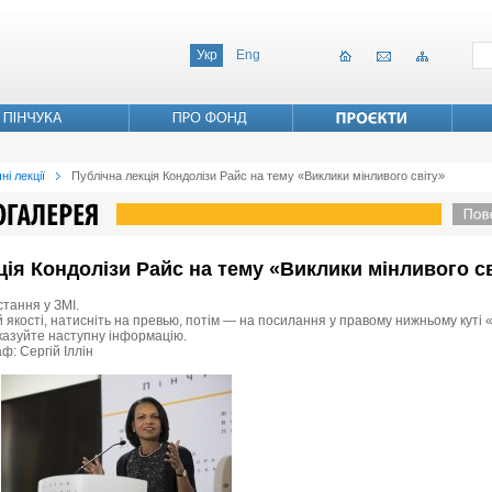
Укр
Eng
ні лекції
Публічна лекція Кондолізи Райс на тему «Виклики мінливого світу»
кція Кондолізи Райс на тему «Виклики мінливого с
стання у ЗМІ.
 якості, натисніть на превью, потім — на посилання у правому нижньому куті «
вказуйте наступну інформацію.
ф: Сергій Іллін