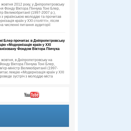
3 жовтня 2012 року, у Дніпропетровську
я Фонду Віктора Пінчука Тоні Блер,
тр Великобританії (1997-2007 р.),
іч з українською молоддю та прочитав
нізація країн у XXI столітті», після
 на численні питання аудиторії
ні Блер прочитає в Дніпропетровську
цію «Модернізація країн у XXI
ганізовану Фондом Віктора Пінчука
3 жовтня, в Дніпропетровську на
онду Віктора Пінчука Тоні Блер,
м’єр-міністр Великобританії (1997-
читає лекцію «Модернізація країн у XXI
проведе зустріч з молоддю міста