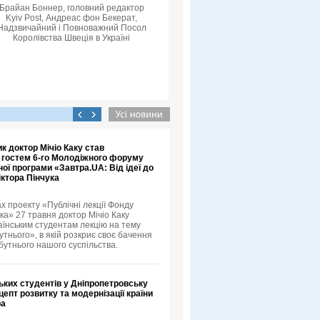
Брайан Боннер, головний редактор
Kyiv Post, Андреас фон Бекерат,
Надзвичайний і Повноважний Посол
Королівства Швеція в Україні
к доктор Мічіо Каку став
 гостем 6-го Молодіжного форуму
ої програми «Завтра.UA: Від ідеї до
іктора Пінчука
х проекту «Публічні лекції Фонду
ка» 27 травня доктор Мічіо Каку
аїнським студентам лекцію на тему
тнього», в якій розкриє своє бачення
бутнього нашого суспільства.
ьких студентів у Дніпропетровську
епт розвитку та модернізації країни
ра