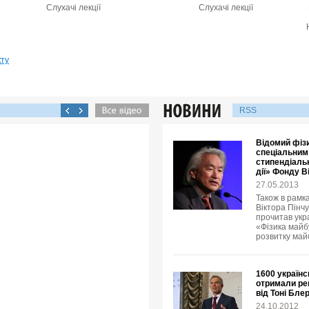
Слухачі лекції
Слухачі лекції
кту
RSS
Відомий фізи
спеціальним
стипендіальн
дії» Фонду В
27.05.2013
Також в рамка
Віктора Пінчу
прочитав укр
«Фізика майбу
розвитку май
1600 українс
отримали рец
від Тоні Бле
24.10.2012