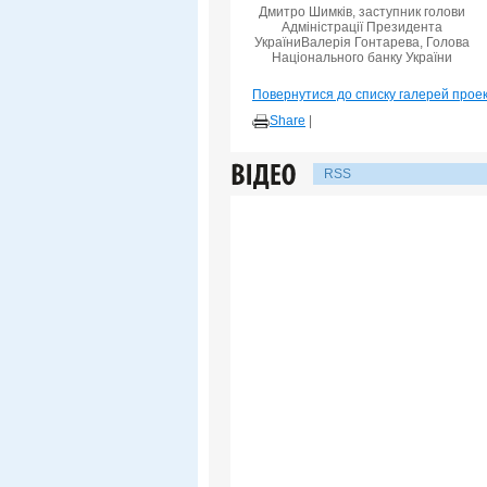
Дмитро Шимків, заступник голови
Адміністрації Президента
УкраїниВалерія Гонтарева, Голова
Національного банку України
Повернутися до списку галерей прое
Share
|
RSS