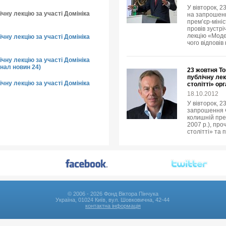
У вівторок, 2
чну лекцію за участі Домініка
на запрошенн
прем’єр-мініс
провів зустр
лекцію «Модер
чну лекцію за участі Домініка
чого відповів
чну лекцію за участі Домініка
нал новин 24)
23 жовтня То
публічну лек
чну лекцію за участі Домініка
столітті» ор
18.10.2012
У вівторок, 2
запрошення Ф
колишній пре
2007 р.), про
столітті» та 
© 2006 - 2026 Фонд Віктора Пінчука
Україна, 01024 Київ, вул. Шовковична, 42-44
контактна інформація