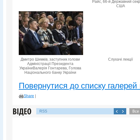
Райс, 66-й Державний сек
США
Дмитро Шимків, заступник голови
Слухачі лекції
Адміністрації Президента
УкраїниВалерія Гонтарева, Голова
Національного банку України
Повернутися до списку галерей 
Share
|
RSS