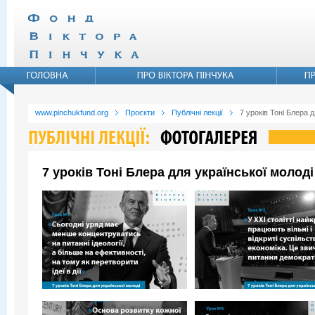
www.pinchukfund.org
Проєкти
Публічні лекції
7 уроків Тоні Блера д
7 уроків Тоні Блера для української молоді