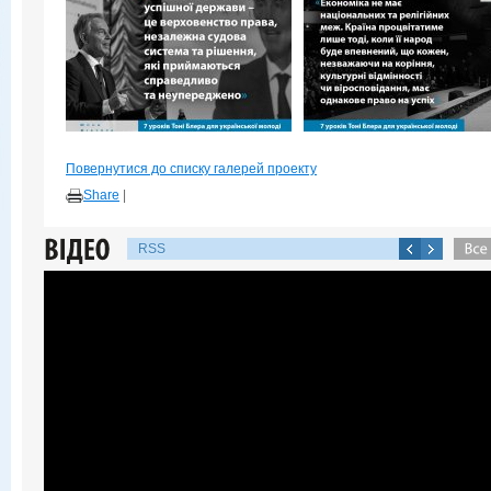
Повернутися до списку галерей проекту
Share
|
RSS