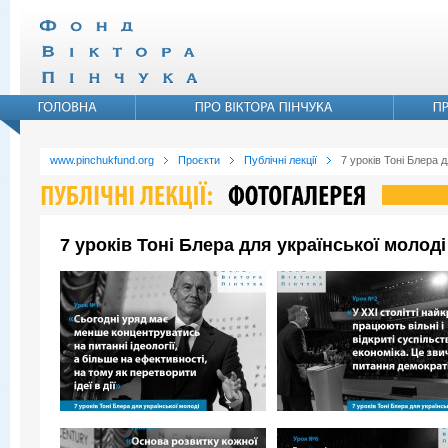
www.pinchukfund.org
Проєкти
Публічні лекції
7 уроків Тоні Блера д
7 уроків Тоні Блера для української молоді