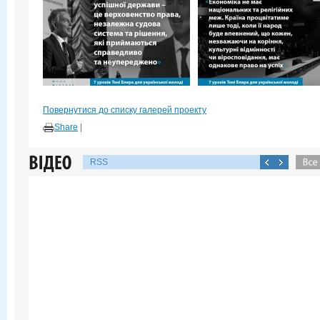
Повернутися до списку галерей проекту
Share
|
RSS