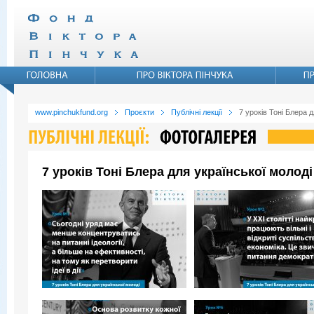
www.pinchukfund.org
Проєкти
Публічні лекції
7 уроків Тоні Блера д
7 уроків Тоні Блера для української молоді