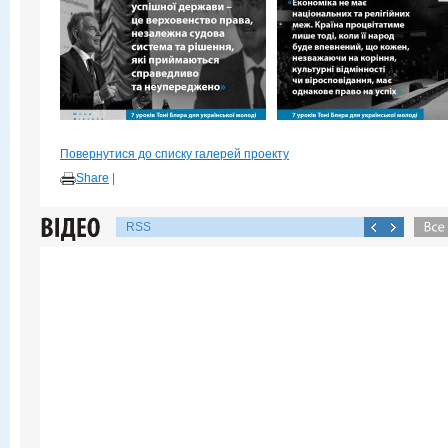
Повернутися до списку галерей проекту
Share
|
RSS