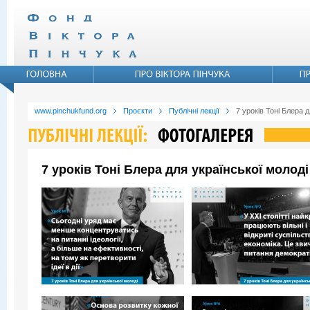
www.pinchukfund.org
Проєкти
Публічні лекції
7 уроків Тоні Блера д
7 уроків Тоні Блера для української молоді