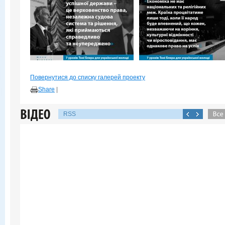
Повернутися до списку галерей проекту
Share
|
RSS