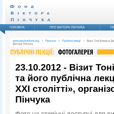
www.pinchukfund.org
Проєкти
Публічні лекції
Візит Тоні Блера в Д
Віктора Пінчука
23.10.2012 - Візит То
та його публічна лекц
XXI столітті», органі
Пінчука
Фото на сторінці доступні для в