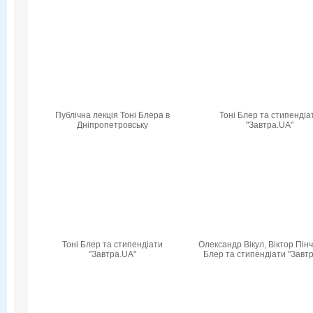
Публічна лекція Тоні Блера в
Тоні Блер та стипендіа
Дніпропетровську
"Завтра.UA"
Тоні Блер та стипендіати
Олександр Вікул, Віктор Пінч
"Завтра.UA"
Блер та стипендіати "Завт