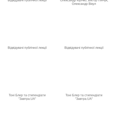
Відвідувачі публічної лекції
Олександр Кірічко, Віктор Пінчук,
Олександр Вікул
Відвідувачі публічної лекції
Відвідувачі публічної лекції
Тоні Блер та стипендіати
Тоні Блер та стипендіати
"Завтра.UA"
"Завтра.UA"