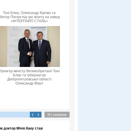
Тоні Блер, Олександр Кірічко та
Віктор Пінчук під час візиту на завод
«ІНТЕРПАЙП СТАЛЬ»
Прем’єр-міністр Великобританії Тоні
Блер та губернатор
Дніпропетровської області
Олександр Вікул
к доктор Мічіо Каку став