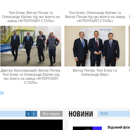
Тоні Блер, Віктор Пінчук та
Тоні Блер, Олександр Кірічко та
Олександр Кірічко під час візиту на
Віктор Пінчук під час візиту на завод
завод «ІНТЕРПАЙП СТАЛЬ»
«ІНТЕРПАЙП СТАЛЬ»
Дмитро Киселевський, Віктор Пінчук,
Віктор Пінчук, Тоні Блер та
Тоні Блер та Олександр Кірічко під
Олександр Вікул
час візиту на завод «ІНТЕРПАЙП
СТАЛЬ»
кту
RSS
Відомий фізи