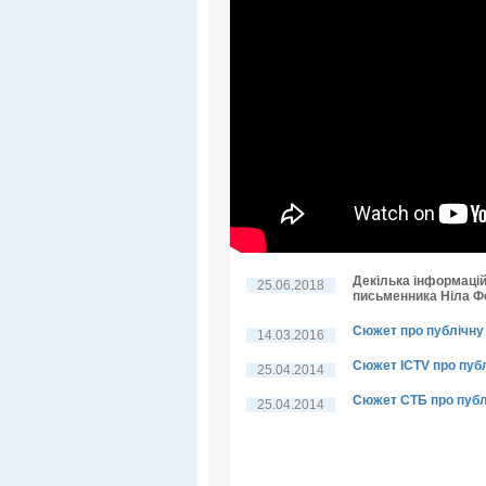
Декілька інформацій
25.06.2018
письменника Ніла 
Сюжет про публічну 
14.03.2016
Сюжет ICTV про пуб
25.04.2014
Сюжет СТБ про публ
25.04.2014