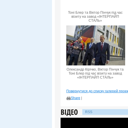
Тоні Блер та Віктор Пінчук під час
візиту на завод «ІНТЕРПАЙП
СТАЛЬ»
Олександр Кірічко, Віктор Пінчук та
Тоні Блер під час візиту на завод
«ІНТЕРПАЙП СТАЛЬ»
Повернутися до списку галерей прое
Share
|
RSS