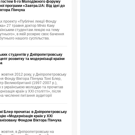
 гостем 6-го Молодіжного форуму
ої програми «Завтра.UA: Від ідеї до
іктора Пінчука
х проекту «Публічні лекції Фонду
ка» 27 травня доктор Мічіо Каку
аїнським студентам лекцію на тему
тнього», в якій розкриє своє бачення
бутнього нашого суспільства.
ьких студентів у Дніпропетровську
епт розвитку та модернізації країни
ра
3 жовтня 2012 року, у Дніпропетровську
я Фонду Віктора Пінчука Тоні Блер,
тр Великобританії (1997-2007 р.),
іч з українською молоддю та прочитав
нізація країн у XXI столітті», після
 на численні питання аудиторії
ні Блер прочитає в Дніпропетровську
цію «Модернізація країн у XXI
ганізовану Фондом Віктора Пінчука
3 жовтня, в Дніпропетровську на