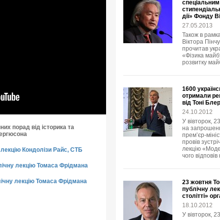
спеціальним
стипендіальн
дії» Фонду В
27.05.2013
Також в рамка
Віктора Пінчу
прочитав укр
«Фізика майбу
розвитку май
1600 українс
отримали рец
від Тоні Бле
24.10.2012
У вівторок, 2
них порад від історика та
на запрошенн
Фергюсона
прем’єр-мініс
провів зустр
лекцію «Модер
лекцію Кондолізи Райс, СТБ
чого відповів
лічну лекцію Томаса Фрідмана
ічну лекцію Томаса Фрідмана
23 жовтня То
публічну лек
столітті» ор
18.10.2012
У вівторок, 2