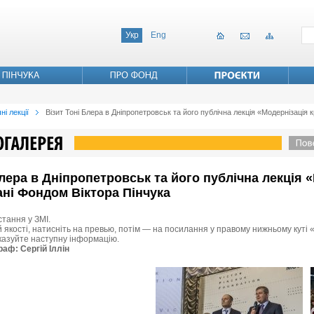
Укр
Eng
ні лекції
Візит Тоні Блера в Дніпропетровськ та його публічна лекція «Модернізація к
 Блера в Дніпропетровськ та його публічна лекція 
вані Фондом Віктора Пінчука
стання у ЗМІ.
 якості, натисніть на превью, потім — на посилання у правому нижньому куті «
вказуйте наступну інформацію.
раф: Сергій Іллін