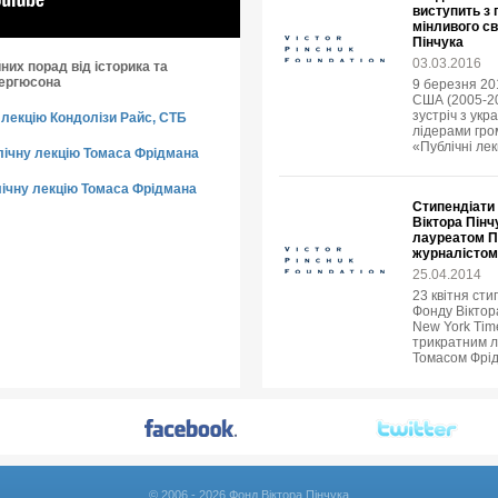
виступить з
мінливого св
Пінчука
03.03.2016
них порад від історика та
Фергюсона
9 березня 20
США (2005-20
зустріч з укр
лекцію Кондолізи Райс, СТБ
лідерами гро
«Публічні лек
лічну лекцію Томаса Фрідмана
ічну лекцію Томаса Фрідмана
Стипендіати 
Віктора Пінч
лауреатом Пу
журналістом
25.04.2014
23 квітня сти
Фонду Віктор
New York Tim
трикратним л
Томасом Фрі
© 2006 - 2026 Фонд Віктора Пінчука