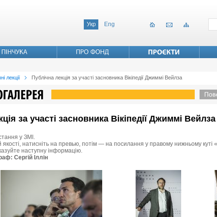
Укр
Eng
ні лекції
Публічна лекція за участі засновника Вікіпедії Джиммі Вейлза
екція за участі засновника Вікіпедії Джиммі Вейлза
стання у ЗМІ.
 якості, натисніть на превью, потім — на посилання у правому нижньому куті «
вказуйте наступну інформацію.
раф: Сергій Іллін