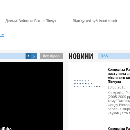
Джиммі Вейлз та Віктор Пінчук
Відвідувачі публічної лекції
кту
RSS
Кондоліза Р
виступила з
мінливого св
Пінчука
10.03.2016
Кондоліза Ра
(2005-2009 рр
тему “Виклик
Фонду Віктора
березня зібр
науковців та 
Кондоліза Р