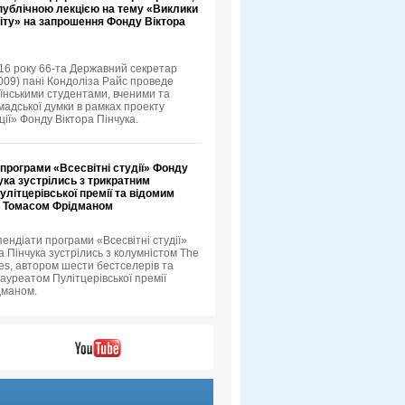
 публічною лекцією на тему «Виклики
іту» на запрошення Фонду Віктора
16 року 66-та Державний секретар
09) пані Кондоліза Райс проведе
аїнськими студентами, вченими та
мадської думки в рамках проекту
ції» Фонду Віктора Пінчука.
програми «Всесвітні студії» Фонду
ука зустрілись з трикратним
літцерівської премії та відомим
 Томасом Фрідманом
пендіати програми «Всесвітні студії»
а Пінчука зустрілись з колумністом The
es, автором шести бестселерів та
ауреатом Пулітцерівської премії
дманом.