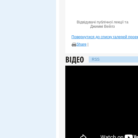
Відвідувачі публічної лекції та
Джиммі Вейлз
Повернутися до списку галерей прое
Share
|
RSS