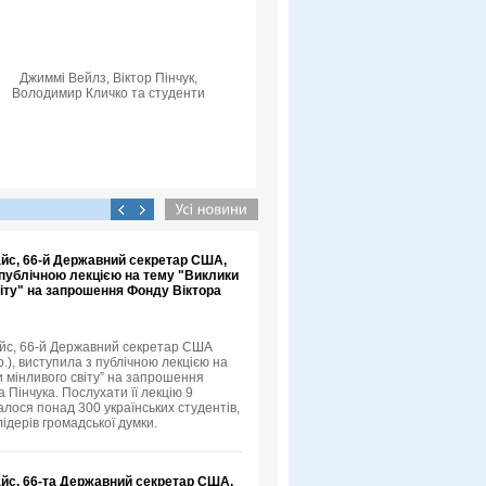
Джиммі Вейлз, Віктор Пінчук,
Володимир Кличко та студенти
айс, 66-й Державний секретар США,
 публічною лекцією на тему "Виклики
іту" на запрошення Фонду Віктора
йс, 66-й Державний секретар США
.), виступила з публічною лекцією на
и мінливого світу” на запрошення
 Пінчука. Послухати її лекцію 9
алося понад 300 українських студентів,
лідерів громадської думки.
айс, 66-та Державний секретар США,