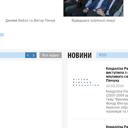
Джиммі Вейлз та Віктор Пінчук
Відвідувачі публічної лекції
кту
RSS
Кондоліза Р
виступила з
мінливого св
Пінчука
10.03.2016
Кондоліза Ра
(2005-2009 рр
тему “Виклик
Фонду Віктора
березня зібр
науковців та 
Кондоліза Р