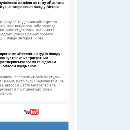
 публічною лекцією на тему «Виклики
іту» на запрошення Фонду Віктора
16 року 66-та Державний секретар
09) пані Кондоліза Райс проведе
аїнськими студентами, вченими та
мадської думки в рамках проекту
ції» Фонду Віктора Пінчука.
програми «Всесвітні студії» Фонду
ука зустрілись з трикратним
літцерівської премії та відомим
 Томасом Фрідманом
пендіати програми «Всесвітні студії»
а Пінчука зустрілись з колумністом The
es, автором шести бестселерів та
ауреатом Пулітцерівської премії
дманом.