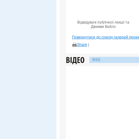
Відвідувачі публічної лекції та
Джиммі Вейлз
Повернутися до списку галерей прое
Share
|
RSS