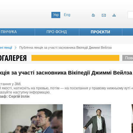
Укр
Eng
ні лекції
Публічна лекція за участі засновника Вікіпедії Джиммі Вейлза
екція за участі засновника Вікіпедії Джиммі Вейлза
стання у ЗМІ.
 якості, натисніть на превью, потім — на посилання у правому нижньому куті «
вказуйте наступну інформацію.
раф: Сергій Іллін