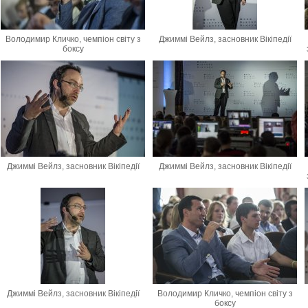
Володимир Кличко, чемпіон світу з
Джиммі Вейлз, засновник Вікіпедії
боксу
Джиммі Вейлз, засновник Вікіпедії
Джиммі Вейлз, засновник Вікіпедії
Джиммі Вейлз, засновник Вікіпедії
Володимир Кличко, чемпіон світу з
боксу