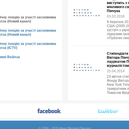
виступить з
мінливого св
Пінчука
03.03.2016
чну лекцію за участі засновника
йлза (Новий канал)
9 березня 20
США (2005-20
зустріч з укр
чну лекцію за участі засновника
лідерами гро
йлза (Новий канал)
«Публічні лек
чну лекцію за участі засновника
лза (ICTV)
Стипендіати 
иммі Вейлза
Віктора Пінч
лауреатом Пу
журналістом
25.04.2014
23 квітня сти
Фонду Віктор
New York Tim
трикратним л
Томасом Фрі
© 2006 - 2026 Фонд Віктора Пінчука