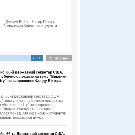
Джиммі Вейлз, Віктор Пінчук,
Володимир Кличко та студенти
айс, 66-й Державний секретар США,
 публічною лекцією на тему "Виклики
іту" на запрошення Фонду Віктора
йс, 66-й Державний секретар США
.), виступила з публічною лекцією на
и мінливого світу” на запрошення
 Пінчука. Послухати її лекцію 9
алося понад 300 українських студентів,
лідерів громадської думки.
айс, 66-та Державний секретар США,