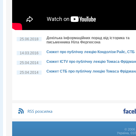
Декілька інформаційних порад від історика та
25.06.2018
письменника Ніла Фергюсона
Сюжет про публічну лекцію Кондолізи Райс, СТБ
14.03.2016
Сюжет ICTV про публічну лекцію Томаса Фрідма
25.04.2014
Сюжет СТБ про публічну лекцію Томаса Фрідман
25.04.2014
© 2006 
Україна, 01