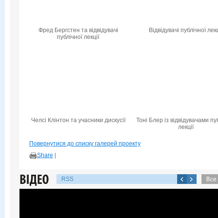
Фред Бергстен та відвідувачі
Відвідувачі публічної лекц
публічної лекції
Челсі Клінтон та учасники дискусії
Тоні Блер із відвідувачами пу
лекції
Повернутися до списку галерей проекту
Share
|
RSS