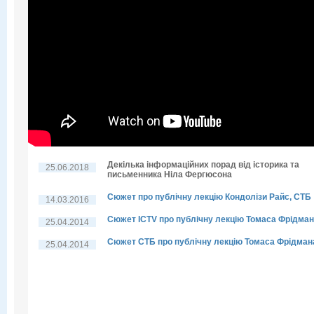
Декілька інформаційних порад від історика та
25.06.2018
письменника Ніла Фергюсона
Сюжет про публічну лекцію Кондолізи Райс, СТБ
14.03.2016
Сюжет ICTV про публічну лекцію Томаса Фрідма
25.04.2014
Сюжет СТБ про публічну лекцію Томаса Фрідман
25.04.2014