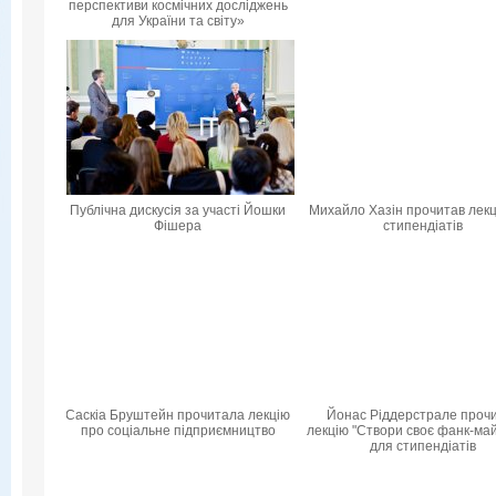
перспективи космічних досліджень
для України та світу»
Публічна дискусія за участі Йошки
Михайло Хазін прочитав лекц
Фішера
стипендіатів
Саскіа Бруштейн прочитала лекцію
Йонас Ріддерстрале проч
про соціальне підприємництво
лекцію "Створи своє фанк-ма
для стипендіатів