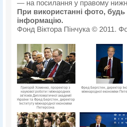
— на посилання у правому нижнь
При використанні фото, будь 
інформацію.
Фонд Віктора Пінчука © 2011. Фо
Григорій Хоменко, проректор з
Фред Бергстен, директор Ін
наукової роботи і міжнародних
міжнародної економіки Пет
зв’язків Дипломатичної академії
України та Фред Бергстен, директор
Інституту міжнародної економіки
Петерсона