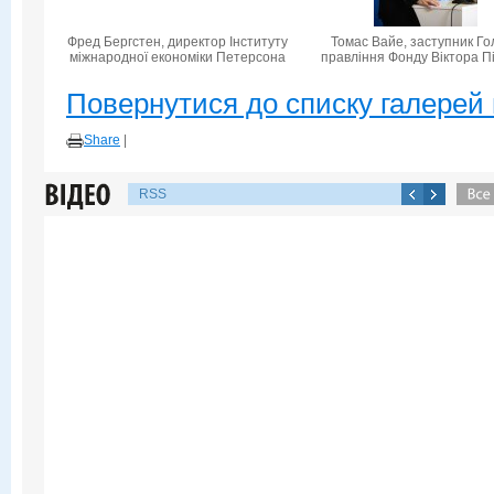
Фред Бергстен, директор Інституту
Томас Вайе, заступник Го
міжнародної економіки Петерсона
правління Фонду Віктора П
Повернутися до списку галерей 
Share
|
RSS