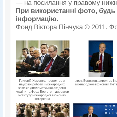
— на посилання у правому нижнь
При використанні фото, будь 
інформацію.
Фонд Віктора Пінчука © 2011. Фо
Григорій Хоменко, проректор з
Фред Бергстен, директор Ін
наукової роботи і міжнародних
міжнародної економіки Пет
зв’язків Дипломатичної академії
України та Фред Бергстен, директор
Інституту міжнародної економіки
Петерсона