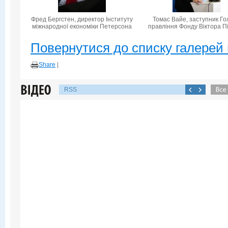
Фред Бергстен, директор Інституту
Томас Вайе, заступник Го
міжнародної економіки Петерсона
правління Фонду Віктора П
Повернутися до списку галерей 
Share
|
RSS