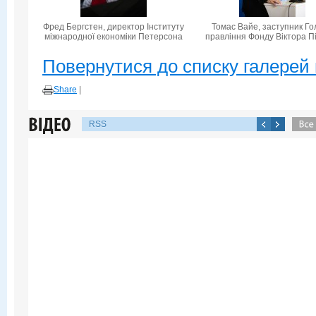
Фред Бергстен, директор Інституту
Томас Вайе, заступник Го
міжнародної економіки Петерсона
правління Фонду Віктора П
Повернутися до списку галерей 
Share
|
RSS