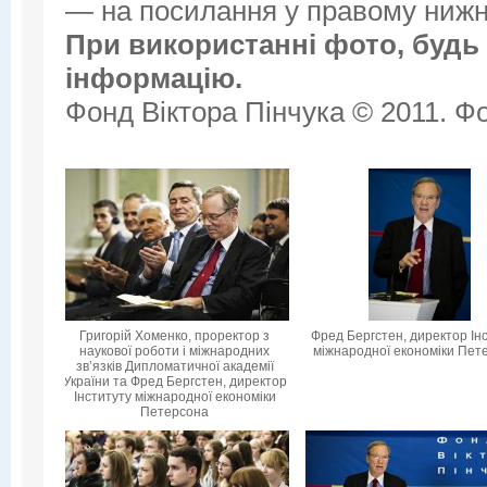
— на посилання у правому нижнь
При використанні фото, будь 
інформацію.
Фонд Віктора Пінчука © 2011. Фо
Григорій Хоменко, проректор з
Фред Бергстен, директор Ін
наукової роботи і міжнародних
міжнародної економіки Пет
зв’язків Дипломатичної академії
України та Фред Бергстен, директор
Інституту міжнародної економіки
Петерсона