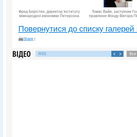
Фред Бергстен, директор Інституту
Томас Вайе, заступник Го
міжнародної економіки Петерсона
правління Фонду Віктора П
Повернутися до списку галерей 
Share
|
RSS