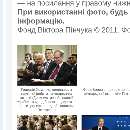
— на посилання у правому нижнь
При використанні фото, будь 
інформацію.
Фонд Віктора Пінчука © 2011. Фо
Григорій Хоменко, проректор з
Фред Бергстен, директор Ін
наукової роботи і міжнародних
міжнародної економіки Пет
зв’язків Дипломатичної академії
України та Фред Бергстен, директор
Інституту міжнародної економіки
Петерсона