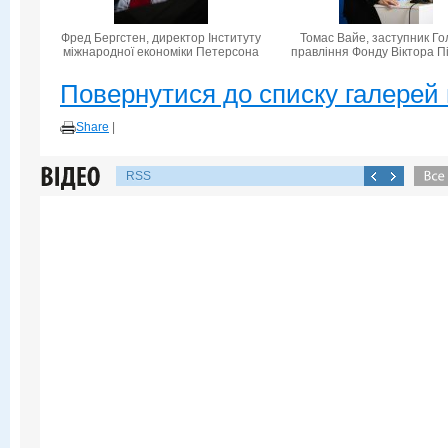
Фред Бергстен, директор Інституту
Томас Вайе, заступник Го
міжнародної економіки Петерсона
правління Фонду Віктора П
Повернутися до списку галерей 
Share
|
RSS