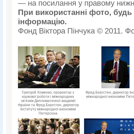
— на посилання у правому нижнь
При використанні фото, будь 
інформацію.
Фонд Віктора Пінчука © 2011. Фо
Григорій Хоменко, проректор з
Фред Бергстен, директор Ін
наукової роботи і міжнародних
міжнародної економіки Пет
зв’язків Дипломатичної академії
України та Фред Бергстен, директор
Інституту міжнародної економіки
Петерсона