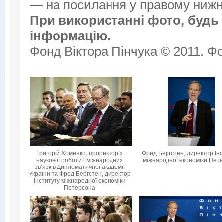
— на посилання у правому нижнь
При використанні фото, будь 
інформацію.
Фонд Віктора Пінчука © 2011. Фо
Григорій Хоменко, проректор з
Фред Бергстен, директор Ін
наукової роботи і міжнародних
міжнародної економіки Пет
зв’язків Дипломатичної академії
України та Фред Бергстен, директор
Інституту міжнародної економіки
Петерсона