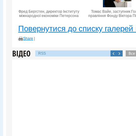
Фред Бергстен, директор Інституту
Томас Вайе, заступник Го
міжнародної економіки Петерсона
правління Фонду Віктора П
Повернутися до списку галерей 
Share
|
RSS