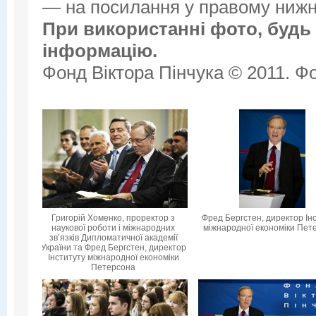
— на посилання у правому нижнь
При використанні фото, будь 
інформацію.
Фонд Віктора Пінчука © 2011. Фо
Григорій Хоменко, проректор з
Фред Бергстен, директор Ін
наукової роботи і міжнародних
міжнародної економіки Пет
зв’язків Дипломатичної академії
України та Фред Бергстен, директор
Інституту міжнародної економіки
Петерсона